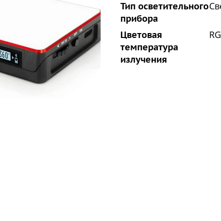
Св
Тип осветительного
прибора
RG
Цветовая
температура
излучения