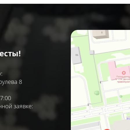
есты!
:
рулева 8
7:00
ной заявке: