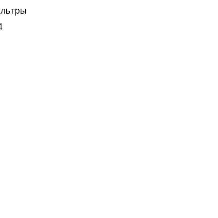
льтры
4