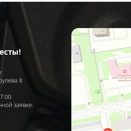
есты!
:
рулева 8
7:00
ной заявке: