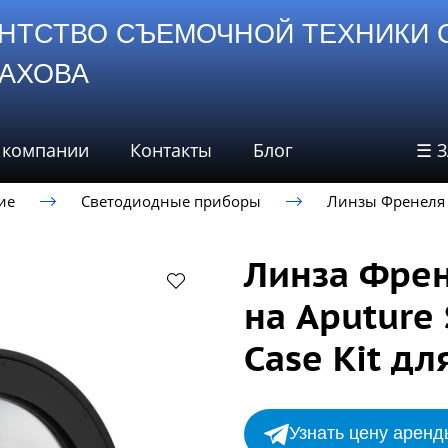
НТСТВО СЪЕМОЧНОЙ ТЕХНИКИ 
СТАХОВА
 компании
Контакты
Блог
☰ 
ие
Светодиодные приборы
Линзы Френеля
Линза Френ
на Aputure 
Case Kit д
Узнать цену аренд