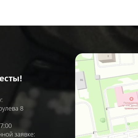
есты!
:
рулева 8
7:00
ной заявке: