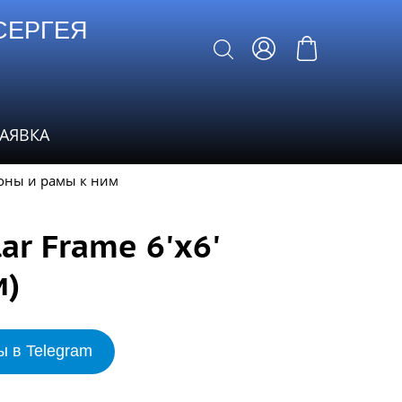
СЕРГЕЯ
ЗАЯВКА
оны и рамы к ним
ar Frame 6'х6'
м)
ы в Telegram