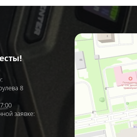
есты!
:
рулева 8
7:00
ной заявке: